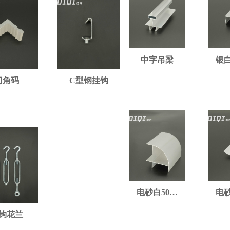
中字吊梁
银白50槽铝
喷涂50门料
电砂白50外
电砂白内圆
圆
弧