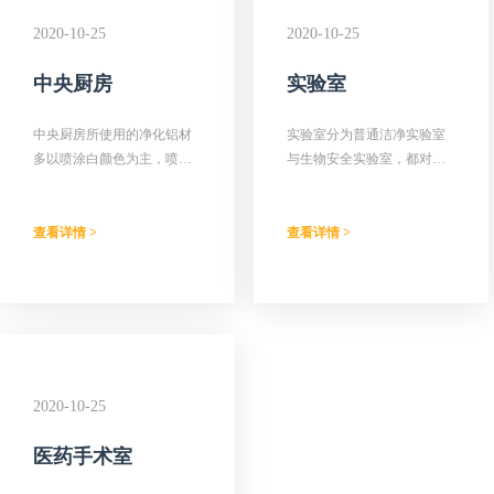
2020-10-25
2020-10-25
中央厨房
实验室
中央厨房所使用的净化铝材
实验室分为普通洁净实验室
多以喷涂白颜色为主，喷涂
与生物安全实验室，都对实
白颜色最为接近净化板材颜
验环境的洁净程度有着极高
色，在视觉效果上更为干净
的要求。
整洁。
查看详情 >
查看详情 >
2020-10-25
医药手术室