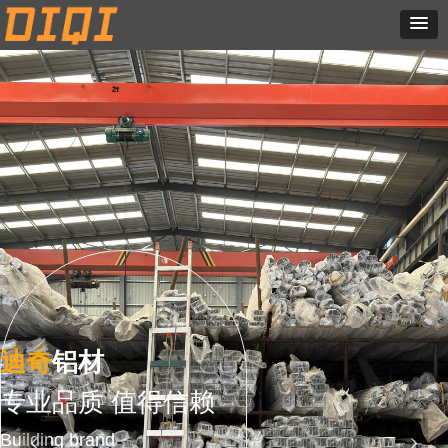
迪奇
铝材
专业品质 值得信赖
Building brand
넳
넲